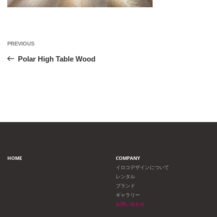
投
Previous
PREVIOUS
Post
稿
Polar High Table Wood
ナ
ビ
ゲ
ー
HOME
COMPANY
シ
イロコデザインについて
レンタル
ョ
ブランド
ギャラリー
ン
お問い合わせ