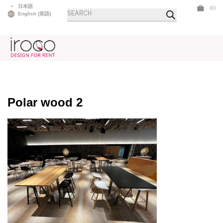
Skip
日本語
(0)
商
to
English
(
英語
)
品
検
content
索
Polar wood 2