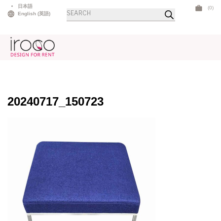
Skip
日本語
(0)
商
to
English
(
英語
)
品
検
content
索
20240717_150723