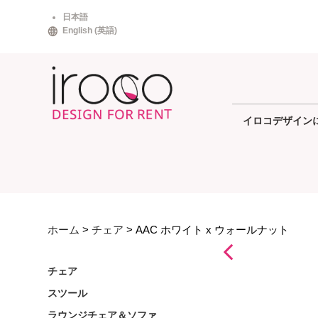
Skip
日本語
to
English
(
英語
)
content
イロコデザイン
ホーム
>
チェア
> AAC ホワイト x ウォールナット
チェア
スツール
ラウンジチェア＆ソファ