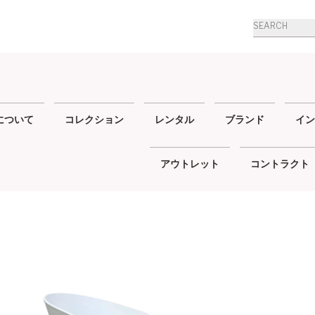
商
品
検
索
について
コレクション
レンタル
ブランド
イン
アウトレット
コントラクト