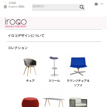
Skip
日本語
(0)
商
to
English
(
英語
)
品
検
content
索
イロコデザインについて
ホーム
>
ラウンジチェア＆ソファ
> カティファ60 ブルー
コレクション
チェア
スツール
ラウンジチェア＆ソファ
プーフ＆ベンチ
チェア
スツール
ラウンジチェア＆
テーブル
ソファ
アウトドア
ライト
LEDファニチャー