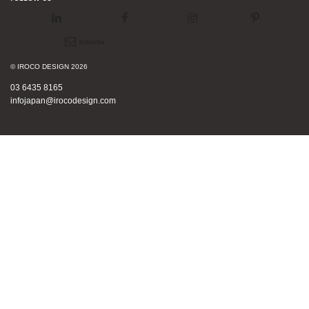
LinkedIn
Facebook
Instagram
Pinterest
Newsletter
© IROCO DESIGN 2026
03 6435 8165
infojapan@irocodesign.com