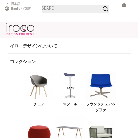
Skip
日本語
(0)
商
to
English
(
英語
)
品
検
content
索
イロコデザインについて
ホーム
>
ラウンジチェア＆ソファ
> コクーンソファ グレー
コレクション
チェア
スツール
ラウンジチェア＆ソファ
プーフ＆ベンチ
チェア
スツール
ラウンジチェア＆
テーブル
ソファ
アウトドア
ライト
LEDファニチャー