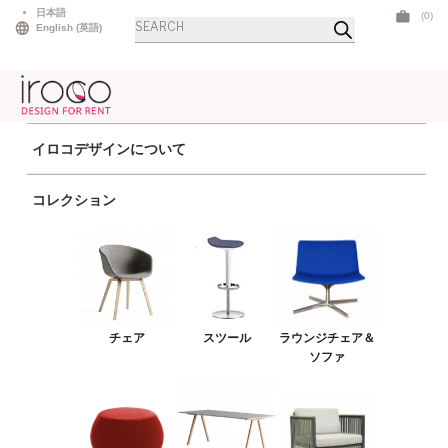
Skip
日本語
(0)
商
to
English
(
英語
)
品
検
content
索
イロコデザインについて
ホーム
>
テーブル
>
ハイテーブル
> コンクリートハイ スクエア ホワイト
コレクション
チェア
スツール
ラウンジチェア＆ソファ
プーフ＆ベンチ
チェア
スツール
ラウンジチェア＆
テーブル
ソファ
アウトドア
ライト
LEDファニチャー