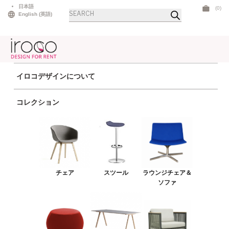
Skip
日本語
(0)
Products
to
English
(
英語
)
search
content
イロコデザインについて
ホーム
>
アウトドア
> ホライゾンアームチェア グレー
コレクション
チェア
スツール
ラウンジチェア＆ソファ
プーフ＆ベンチ
チェア
スツール
ラウンジチェア＆
テーブル
ソファ
アウトドア
ライト
LEDファニチャー