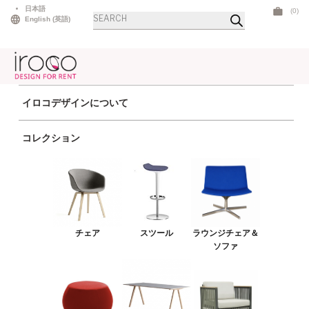
Skip
日本語
(0)
Products
to
English
(
英語
)
search
content
イロコデザインについて
ホーム
>
アウトドア
> ホライゾンオットマン ブル―
コレクション
チェア
スツール
ラウンジチェア＆ソファ
プーフ＆ベンチ
チェア
スツール
ラウンジチェア＆
テーブル
ソファ
アウトドア
ライト
LEDファニチャー