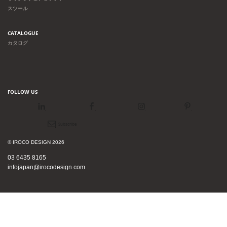
スツール
CATALOGUE
カタログ
FOLLOW US
LinkedIn
Facebook
Instagram
Pinterest
Newsletter
© IROCO DESIGN 2026
03 6435 8165
infojapan@irocodesign.com