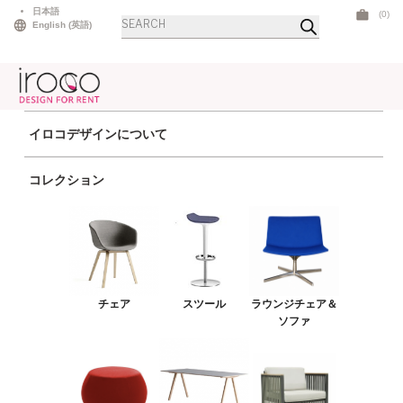
Skip
日本語
(0)
商
to
English
(
英語
)
品
検
content
索
イロコデザインについて
ホーム
>
アウトドア
> ホライゾンソファ ベージュ
コレクション
チェア
スツール
ラウンジチェア＆ソファ
プーフ＆ベンチ
チェア
スツール
ラウンジチェア＆
テーブル
ソファ
アウトドア
ライト
LEDファニチャー