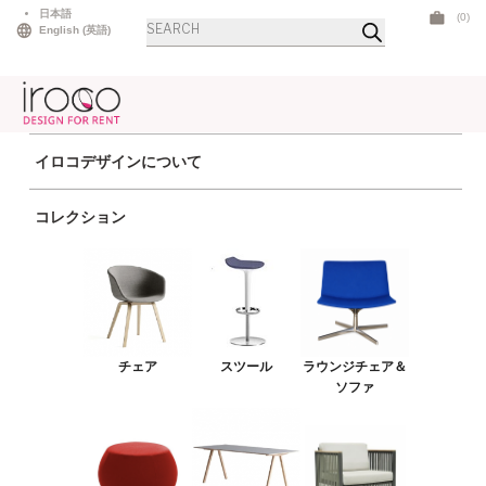
Skip
日本語
(0)
商
to
English
(
英語
)
品
検
content
索
イロコデザインについて
ホーム
>
テーブル
>
ローテーブル
> アイコンコーヒー ホワイト スクエア ウ
コレクション
ッド
チェア
スツール
ラウンジチェア＆ソファ
チェア
スツール
ラウンジチェア＆
プーフ＆ベンチ
ソファ
テーブル
アウトドア
ライト