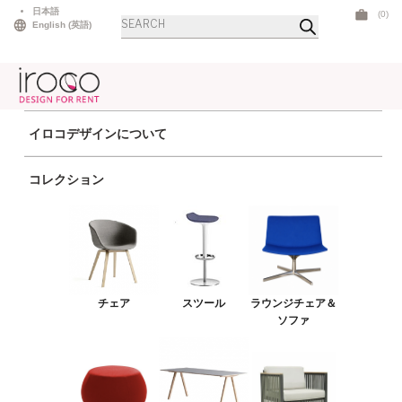
Skip
日本語
(0)
Products
to
English
(
英語
)
search
content
イロコデザインについて
ホーム
>
テーブル
>
ダイニングテーブル
> イノックスダイニング スクエア ホ
コレクション
ワイトマーブル
チェア
スツール
ラウンジチェア＆ソファ
チェア
スツール
ラウンジチェア＆
プーフ＆ベンチ
ソファ
テーブル
アウトドア
ライト