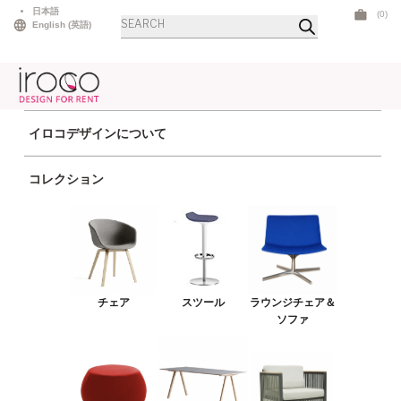
Skip
日本語
(0)
商
to
English
(
英語
)
品
検
content
索
イロコデザインについて
ホーム
>
新作
> モロベンチ
コレクション
チェア
スツール
ラウンジチェア＆ソファ
プーフ＆ベンチ
チェア
スツール
ラウンジチェア＆
テーブル
ソファ
アウトドア
ライト
LEDファニチャー