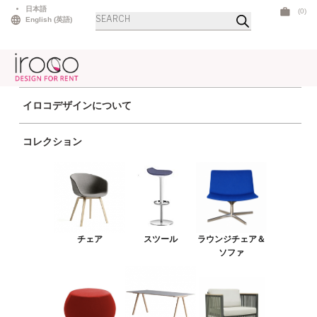
Skip
日本語
(0)
商
to
English
(
英語
)
品
検
content
索
イロコデザインについて
ホーム
>
新作
> モロ ソフトブロック 61 ブラウン
コレクション
チェア
スツール
ラウンジチェア＆ソファ
プーフ＆ベンチ
チェア
スツール
ラウンジチェア＆
テーブル
ソファ
アウトドア
ライト
LEDファニチャー