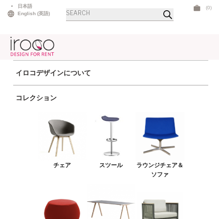
Skip
日本語
(0)
商
to
English
(
英語
)
品
検
content
索
イロコデザインについて
ホーム
>
バー＆カウンター
> オブリークカウンター
コレクション
チェア
スツール
ラウンジチェア＆ソファ
プーフ＆ベンチ
チェア
スツール
ラウンジチェア＆
テーブル
ソファ
アウトドア
ライト
LEDファニチャー