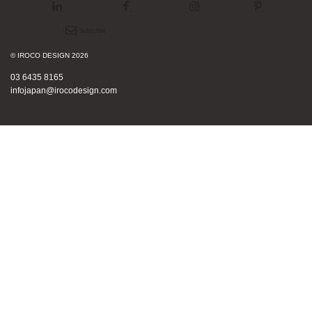
LinkedIn
Facebook
Instagram
Pinterest
Newsletter
© IROCO DESIGN 2026
03 6435 8165
infojapan@irocodesign.com