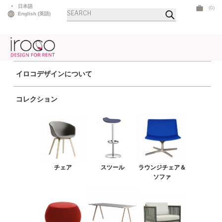
Skip
日本語
(0)
商
to
English
(
英語
)
品
検
content
索
イロコデザインについて
ホーム
>
テーブル
>
ハイテーブル
> ポーラーハイ ウッド
コレクション
チェア
スツール
ラウンジチェア＆ソファ
プーフ＆ベンチ
チェア
スツール
ラウンジチェア＆
テーブル
ソファ
アウトドア
ライト
LEDファニチャー