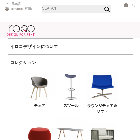
Skip
日本語
(0)
商
to
English
(
英語
)
品
検
content
索
イロコデザインについて
ホーム
>
テーブル
>
ダイニングテーブル
> スタイラスダイニング スクエア ラ
コレクション
ージ ホワイト ウッド
チェア
スツール
ラウンジチェア＆ソファ
チェア
スツール
ラウンジチェア＆
プーフ＆ベンチ
ソファ
テーブル
アウトドア
ライト