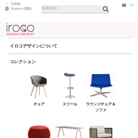
Skip
日本語
(0)
商
to
English
(
英語
)
品
検
content
索
イロコデザインについて
ホーム
>
チェア
> トライベッカチェア グリーン
コレクション
チェア
スツール
ラウンジチェア＆ソファ
プーフ＆ベンチ
チェア
スツール
ラウンジチェア＆
テーブル
ソファ
アウトドア
ライト
LEDファニチャー