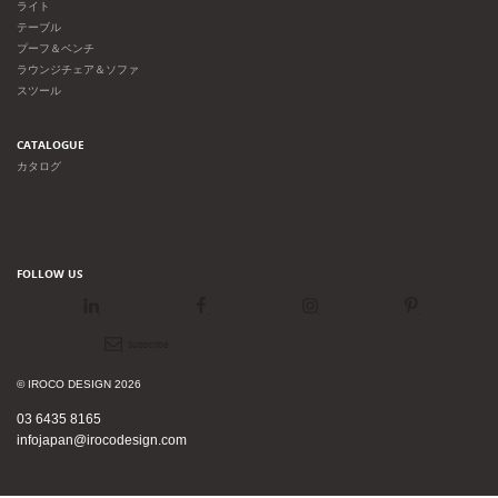
ライト
テーブル
プーフ＆ベンチ
ラウンジチェア＆ソファ
スツール
CATALOGUE
カタログ
FOLLOW US
LinkedIn
Facebook
Instagram
Pinterest
Newsletter
© IROCO DESIGN 2026
03 6435 8165
infojapan@irocodesign.com