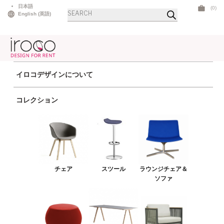
Skip
日本語
(0)
商
to
English
(
英語
)
品
検
content
索
イロコデザインについて
ホーム
>
アウトドア
> トライベッカラウンジチェア ピンク
コレクション
チェア
スツール
ラウンジチェア＆ソファ
プーフ＆ベンチ
チェア
スツール
ラウンジチェア＆
テーブル
ソファ
アウトドア
ライト
LEDファニチャー