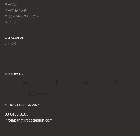
テーブル
プーフ＆ベンチ
ラウンジチェア＆ソファ
スツール
CATALOGUE
カタログ
FOLLOW US
LinkedIn
Facebook
Instagram
Pinterest
Newsletter
© IROCO DESIGN 2026
03 6435 8165
infojapan@irocodesign.com