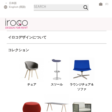
Skip
日本語
(0)
商
to
English
(
英語
)
品
検
content
索
イロコデザインについて
ホーム
>
スツール
> トライベッカスツール グレー
コレクション
チェア
スツール
ラウンジチェア＆ソファ
プーフ＆ベンチ
チェア
スツール
ラウンジチェア＆
テーブル
ソファ
アウトドア
ライト
LEDファニチャー