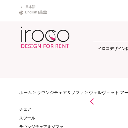
Skip
日本語
to
English
(
英語
)
content
イロコデザイン
ホーム
>
ラウンジチェア＆ソファ
> ヴェルヴェット ア
チェア
スツール
ラウンジチェア＆ソファ