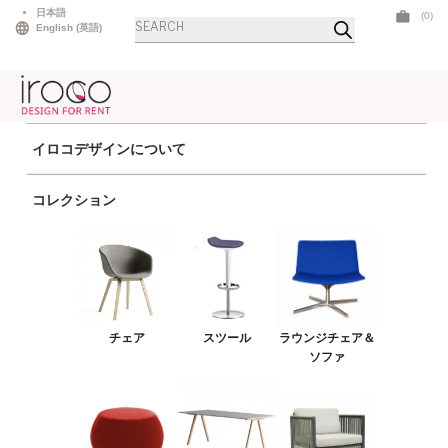
Skip
日本語
(0)
Products
to
English
(
英語
)
search
content
イロコデザインについて
ホーム
>
テーブル
>
ダイニングテーブル
> イプシロンブラックダイニング ウ
コレクション
ッド
チェア
スツール
ラウンジチェア＆ソファ
チェア
スツール
ラウンジチェア＆
プーフ＆ベンチ
ソファ
テーブル
アウトドア
ライト