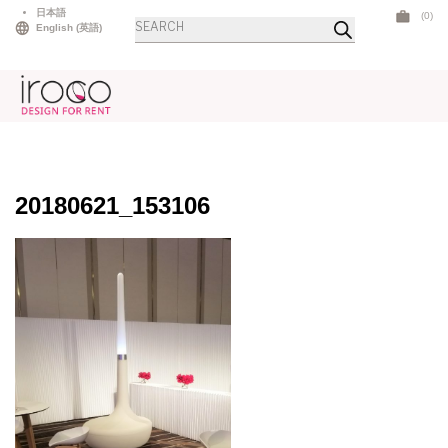
Skip
日本語
(0)
商
to
English
(
英語
)
品
検
content
索
20180621_153106