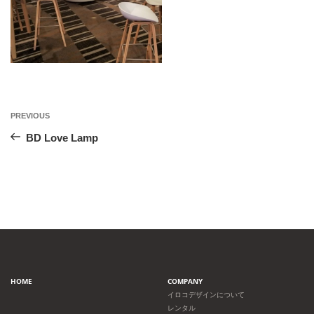
投
Previous
PREVIOUS
Post
稿
BD Love Lamp
ナ
ビ
ゲ
ー
HOME
COMPANY
シ
イロコデザインについて
レンタル