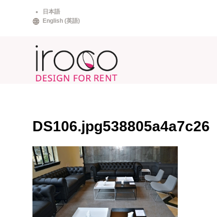
Skip
日本語
to
English
(
英語
)
content
DS106.jpg538805a4a7c26