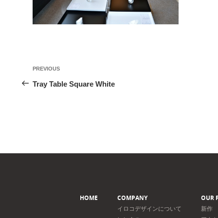
投
Previous
PREVIOUS
稿
Post
Tray Table Square White
ナ
ビ
ゲ
ー
シ
ョ
ン
HOME
COMPANY
OUR 
イロコデザインについて
新作