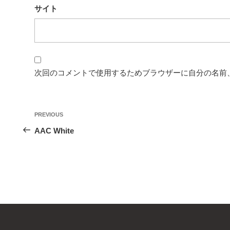
サイト
次回のコメントで使用するためブラウザーに自分の名前
投
Previous
PREVIOUS
稿
Post
AAC White
ナ
ビ
ゲ
ー
シ
ョ