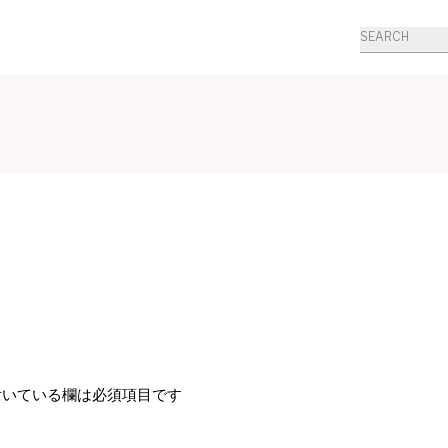
商
品
検
索
いている欄は必須項目です