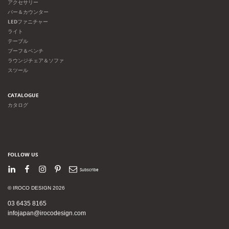
アクセサリー
バー＆カウンター
LEDファニチャー
ライト
テーブル
プーフ＆ベンチ
ラウンジチェア＆ソファ
スツール
CATALOGUE
カタログ
FOLLOW US
LinkedIn
Facebook
Instagram
Pinterest
Newsletter
© IROCO DESIGN 2026
03 6435 8165
infojapan@irocodesign.com