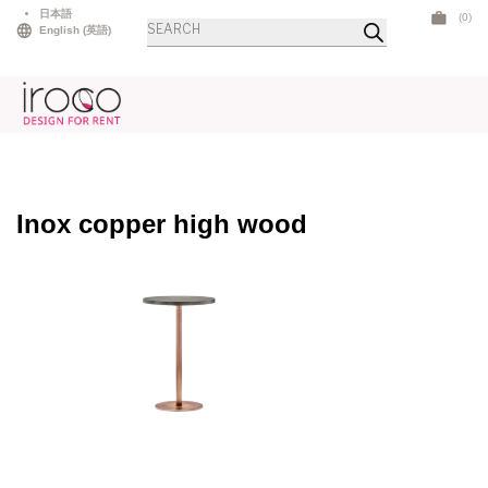
Skip
日本語
(0)
商
to
English
(
英語
)
品
検
content
索
Inox copper high wood