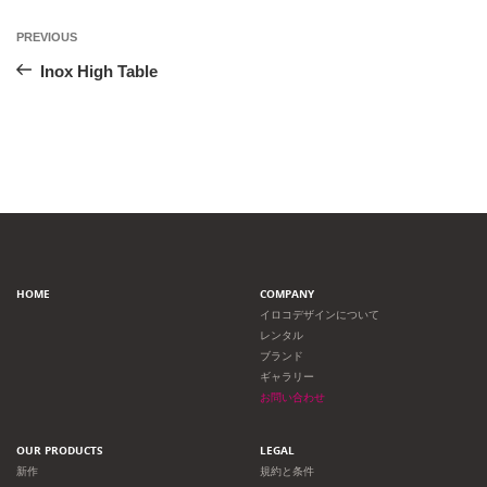
投
Previous
PREVIOUS
Post
稿
Inox High Table
ナ
ビ
ゲ
ー
HOME
COMPANY
シ
イロコデザインについて
レンタル
ョ
ブランド
ギャラリー
ン
お問い合わせ
OUR PRODUCTS
LEGAL
新作
規約と条件