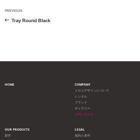
投
Previous
PREVIOUS
Post
稿
Tray Round Black
ナ
ビ
ゲ
ー
HOME
COMPANY
シ
イロコデザインについて
レンタル
ョ
ブランド
ギャラリー
ン
お問い合わせ
OUR PRODUCTS
LEGAL
新作
規約と条件