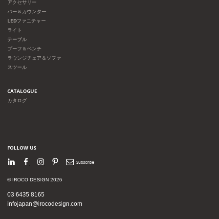
アクセサリー
バー＆カウンター
LEDファニチャー
ライト
テーブル
プーフ＆ベンチ
ラウンジチェア＆ソファ
スツール
CATALOGUE
カタログ
FOLLOW US
LinkedIn
Facebook
Instagram
Pinterest
Newsletter
© IROCO DESIGN 2026
03 6435 8165
infojapan@irocodesign.com