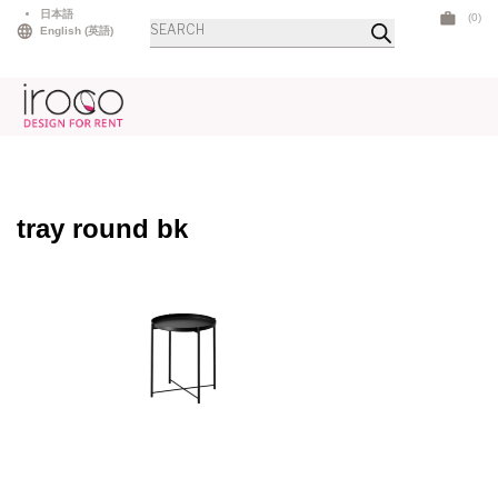
Skip
日本語
(0)
Products
to
English
(
英語
)
search
content
tray round bk