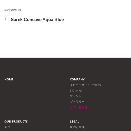
投
Previous
PREVIOUS
Post
稿
Sarek Concave Aqua Blue
ナ
ビ
ゲ
ー
HOME
COMPANY
シ
イロコデザインについて
レンタル
ョ
ブランド
ギャラリー
ン
お問い合わせ
OUR PRODUCTS
LEGAL
新作
規約と条件