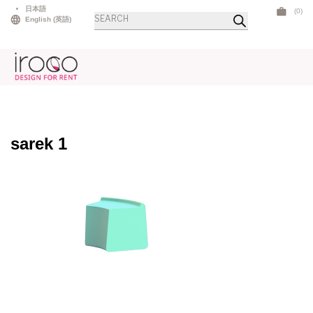
Skip
日本語
(0)
商
to
English
(
英語
)
品
検
content
索
sarek 1