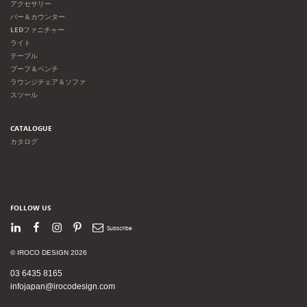
アクセサリー
バー＆カウンター
LEDファニチャー
ライト
テーブル
プーフ＆ベンチ
ラウンジチェア＆ソファ
スツール
CATALOGUE
カタログ
FOLLOW US
LinkedIn
Facebook
Instagram
Pinterest
Newsletter
© IROCO DESIGN 2026
03 6435 8165
infojapan@irocodesign.com