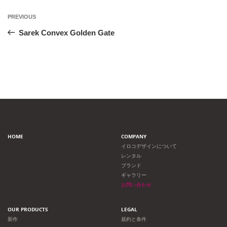
投
Previous
PREVIOUS
Post
稿
Sarek Convex Golden Gate
ナ
ビ
ゲ
ー
HOME
COMPANY
シ
イロコデザインについて
レンタル
ョ
ブランド
ギャラリー
ン
お問い合わせ
OUR PRODUCTS
LEGAL
新作
規約と条件