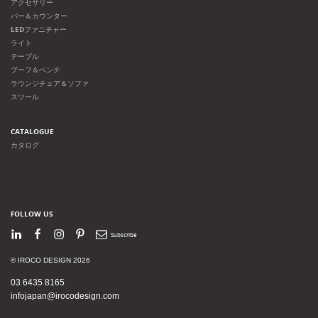
アクセサリー
バー＆カウンター
LEDファニチャー
ライト
テーブル
プーフ＆ベンチ
ラウンジチェア＆ソファ
スツール
CATALOGUE
カタログ
FOLLOW US
LinkedIn
Facebook
Instagram
Pinterest
Newsletter
© IROCO DESIGN 2026
03 6435 8165
infojapan@irocodesign.com