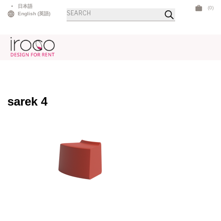
Skip
日本語
(0)
商
to
English
(
英語
)
品
検
content
索
sarek 4