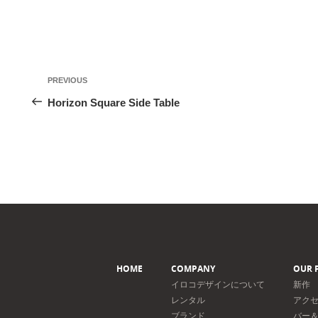
投
Previous
PREVIOUS
稿
Post
Horizon Square Side Table
ナ
ビ
ゲ
ー
シ
ョ
ン
HOME
COMPANY
OUR 
イロコデザインについて
新作
レンタル
アク
ブランド
バー