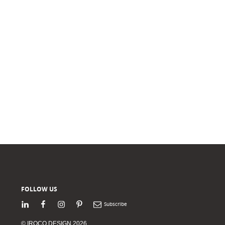
FOLLOW US
LinkedIn
Facebook
Instagram
Pinterest
Newsletter
© IROCO DESIGN 2026