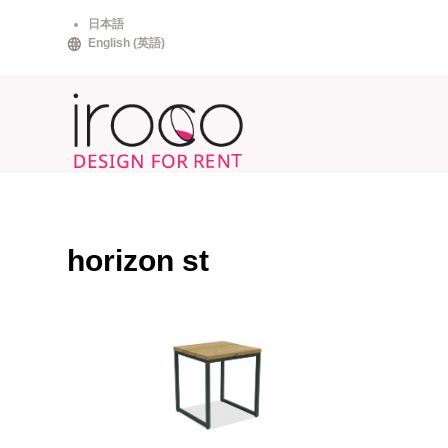
Skip
日本語
to
English
(
英語
)
content
horizon st