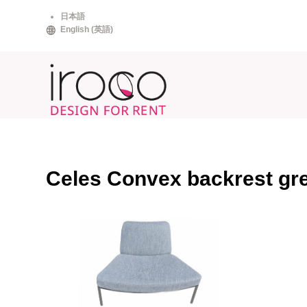
Skip
日本語
to
English
(
英語
)
content
Celes Convex backrest gr