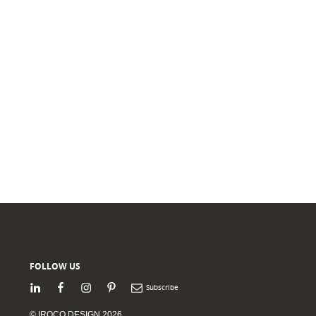
FOLLOW US
LinkedIn
Facebook
Instagram
Pinterest
Newsletter
© IROCO DESIGN 2026