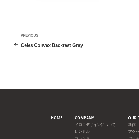
投
Previous
PREVIOUS
稿
Post
Celes Convex Backrest Gray
ナ
ビ
ゲ
ー
シ
ョ
ン
HOME
COMPANY
OUR 
イロコデザインについて
新作
レンタル
アク
ブランド
バー