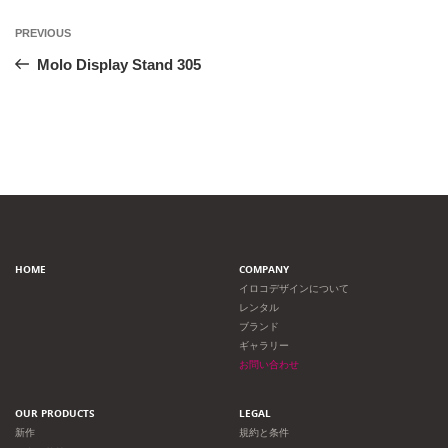
投
Previous
PREVIOUS
Post
稿
Molo Display Stand 305
ナ
ビ
ゲ
ー
HOME
COMPANY
シ
イロコデザインについて
レンタル
ョ
ブランド
ギャラリー
ン
お問い合わせ
OUR PRODUCTS
LEGAL
新作
規約と条件