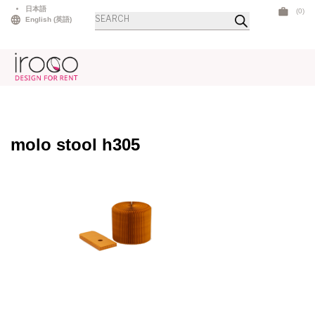
Skip
日本語
(0)
商
to
English
(
英語
)
品
検
content
索
molo stool h305