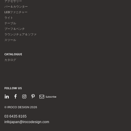
アクセサリー
バー＆カウンター
LEDファニチャー
ライト
テーブル
プーフ＆ベンチ
ラウンジチェア＆ソファ
スツール
CATALOGUE
カタログ
FOLLOW US
LinkedIn
Facebook
Instagram
Pinterest
Newsletter
© IROCO DESIGN 2026
03 6435 8165
infojapan@irocodesign.com