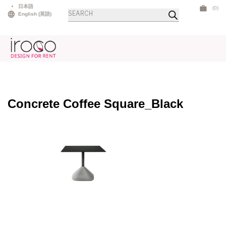
Skip
日本語
(0)
商
to
English
(
英語
)
品
検
content
索
Concrete Coffee Square_Black