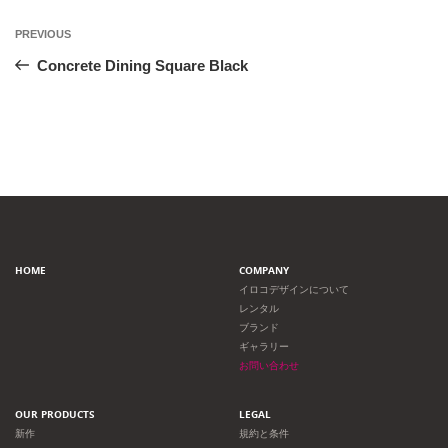
投
Previous
PREVIOUS
Post
稿
Concrete Dining Square Black
ナ
ビ
ゲ
ー
HOME
COMPANY
シ
イロコデザインについて
レンタル
ョ
ブランド
ギャラリー
ン
お問い合わせ
OUR PRODUCTS
LEGAL
新作
規約と条件