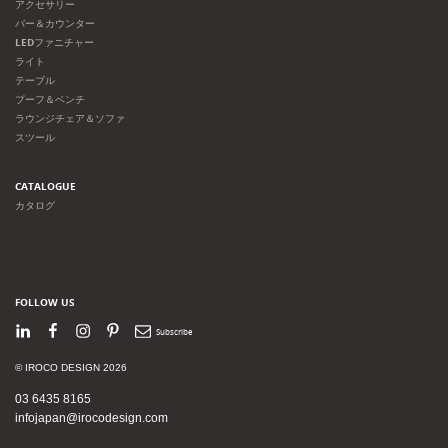
アクセサリー
バー＆カウンター
LEDファニチャー
ライト
テーブル
プーフ＆ベンチ
ラウンジチェア＆ソファ
スツール
CATALOGUE
カタログ
FOLLOW US
LinkedIn
Facebook
Instagram
Pinterest
Newsletter
© IROCO DESIGN 2026
03 6435 8165
infojapan@irocodesign.com