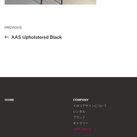
投
Previous
PREVIOUS
Post
稿
AAS Upholstered Black
ナ
ビ
ゲ
ー
HOME
COMPANY
シ
イロコデザインについて
レンタル
ョ
ブランド
ギャラリー
ン
お問い合わせ