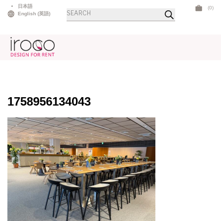
Skip
日本語
(0)
商
to
English
(
英語
)
品
検
content
索
1758956134043