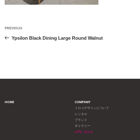
投
Previous
PREVIOUS
Post
稿
Ypsilon Black Dining Large Round Walnut
ナ
ビ
ゲ
ー
HOME
COMPANY
シ
イロコデザインについて
レンタル
ョ
ブランド
ギャラリー
ン
お問い合わせ