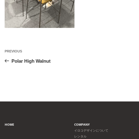
投
Previous
PREVIOUS
Post
稿
Polar High Walnut
ナ
ビ
ゲ
ー
HOME
COMPANY
シ
イロコデザインについて
レンタル