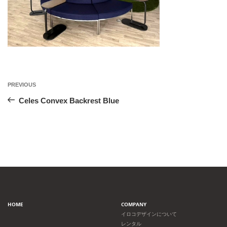
投
Previous
PREVIOUS
Post
稿
Celes Convex Backrest Blue
ナ
ビ
ゲ
ー
HOME
COMPANY
シ
イロコデザインについて
レンタル