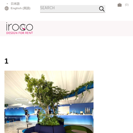
Skip
日本語
(0)
商
to
English
(
英語
)
品
検
content
索
1