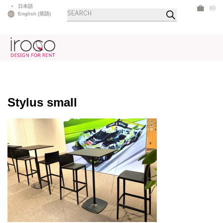
Skip
日本語
(0)
商
to
English
(
英語
)
品
検
content
索
Stylus small