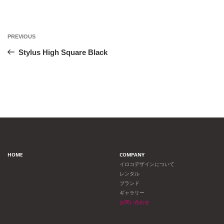
投
Previous
PREVIOUS
Post
稿
Stylus High Square Black
ナ
ビ
ゲ
ー
HOME
COMPANY
シ
イロコデザインについて
レンタル
ョ
ブランド
ギャラリー
ン
お問い合わせ