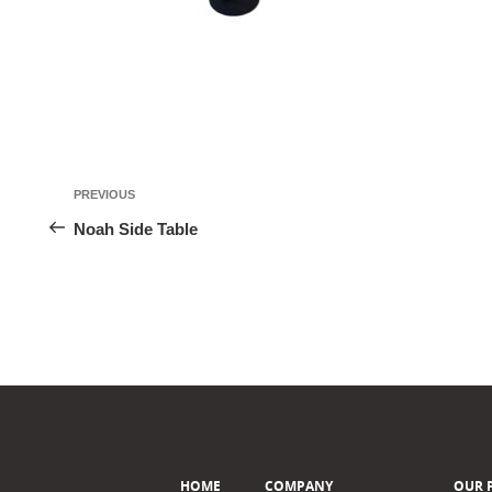
投
Previous
PREVIOUS
稿
Post
Noah Side Table
ナ
ビ
ゲ
ー
シ
ョ
ン
HOME
COMPANY
OUR 