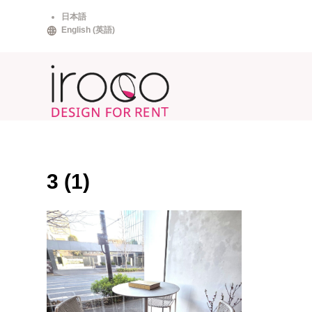
Skip
日本語
to
English
(
英語
)
content
3 (1)