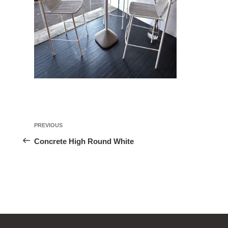
投
Previous
PREVIOUS
稿
Post
Concrete High Round White
ナ
ビ
ゲ
ー
シ