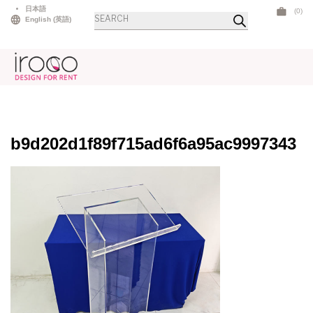
Skip
日本語
(0)
商
to
English
(
英語
)
品
検
content
索
b9d202d1f89f715ad6f6a95ac9997343