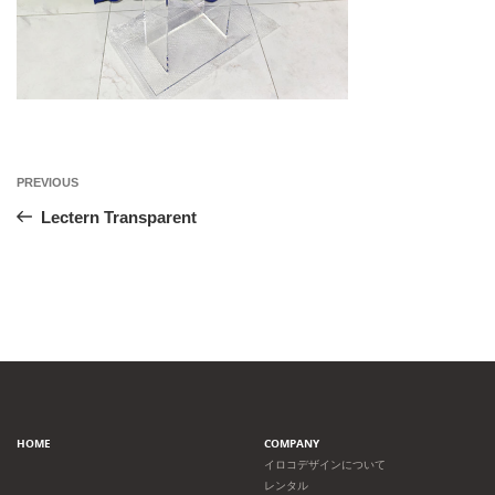
投
Previous
PREVIOUS
Post
稿
Lectern Transparent
ナ
ビ
ゲ
ー
HOME
COMPANY
シ
イロコデザインについて
レンタル