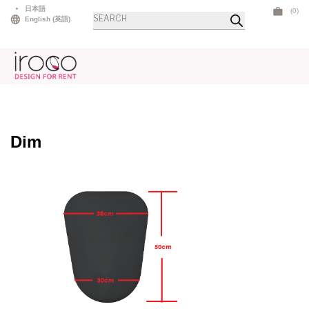
Skip
日本語
(0)
商
to
English
(
英語
)
品
検
content
索
Dim