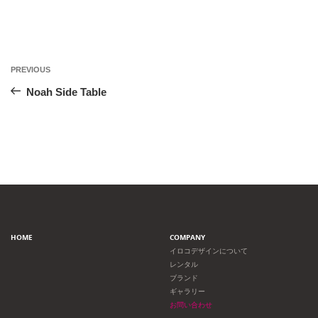
投
Previous
PREVIOUS
Post
稿
Noah Side Table
ナ
ビ
ゲ
ー
HOME
COMPANY
シ
イロコデザインについて
レンタル
ョ
ブランド
ギャラリー
ン
お問い合わせ