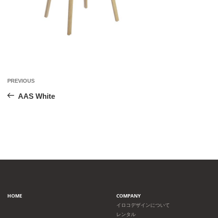
投
Previous
PREVIOUS
Post
稿
AAS White
ナ
ビ
ゲ
ー
HOME
COMPANY
シ
イロコデザインについて
レンタル