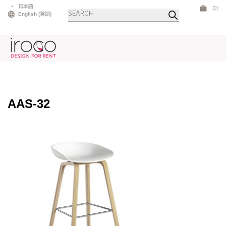
Skip
日本語
(0)
商
to
English
(
英語
)
品
検
content
索
AAS-32