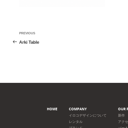
投
Previous
PREVIOUS
稿
Post
Arki Table
ナ
ビ
ゲ
ー
シ
ョ
ン
HOME
COMPANY
OUR 
イロコデザインについて
新作
レンタル
アク
ブランド
バー