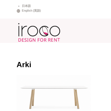
Skip
日本語
to
English
(
英語
)
content
Arki