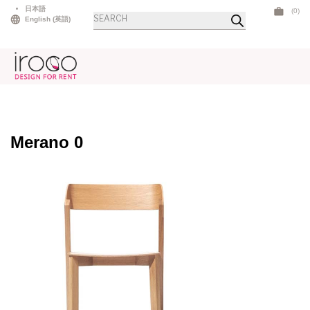
Skip
日本語
(0)
商
to
English
(
英語
)
品
検
content
索
Merano 0