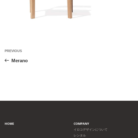
投
Previous
PREVIOUS
Post
稿
Merano
ナ
ビ
ゲ
ー
HOME
COMPANY
シ
イロコデザインについて
レンタル