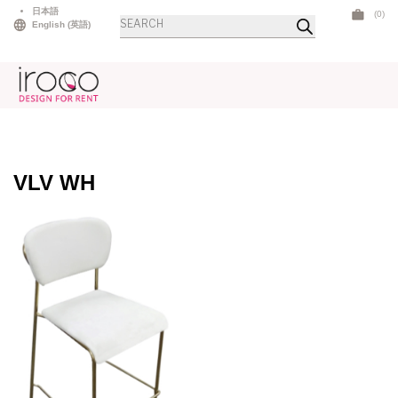
Skip
日本語
(0)
Products
to
English
(
英語
)
search
content
VLV WH