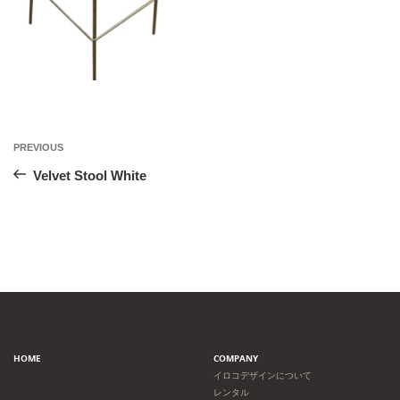
投
Previous
PREVIOUS
Post
稿
Velvet Stool White
ナ
ビ
ゲ
ー
HOME
COMPANY
シ
イロコデザインについて
レンタル