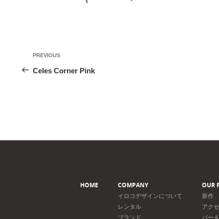
投
Previous
PREVIOUS
稿
Post
Celes Corner Pink
ナ
ビ
ゲ
ー
シ
ョ
ン
HOME
COMPANY
OUR 
イロコデザインについて
新作
レンタル
アク
ブランド
バー