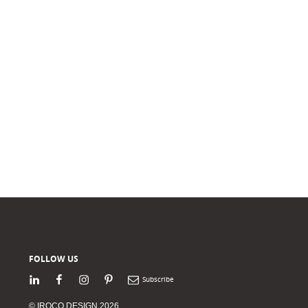
FOLLOW US
LinkedIn
Facebook
Instagram
Pinterest
Newsletter
© IROCO DESIGN 2026