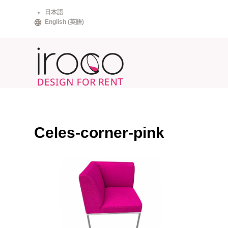
Skip
日本語
to
English
(
英語
)
content
Celes-corner-pink