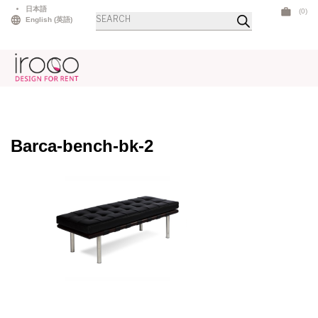
Skip
日本語
(0)
商
to
English
(
英語
)
品
検
content
索
Barca-bench-bk-2