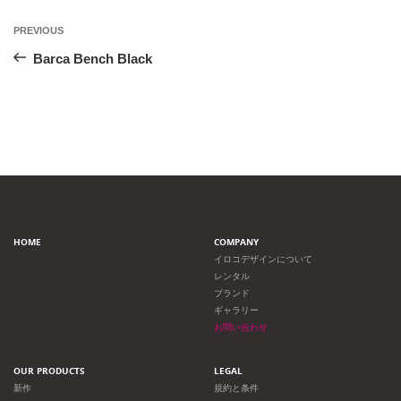
投
Previous
PREVIOUS
Post
稿
Barca Bench Black
ナ
ビ
ゲ
ー
HOME
COMPANY
シ
イロコデザインについて
レンタル
ョ
ブランド
ギャラリー
ン
お問い合わせ
OUR PRODUCTS
LEGAL
新作
規約と条件