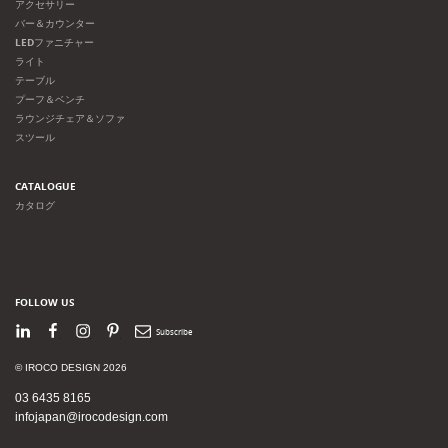
アクセサリー
バー＆カウンター
LEDファニチャー
ライト
テーブル
プーフ＆ベンチ
ラウンジチェア＆ソファ
スツール
CATALOGUE
カタログ
FOLLOW US
LinkedIn
Facebook
Instagram
Pinterest
Newsletter
© IROCO DESIGN 2026
03 6435 8165
infojapan@irocodesign.com