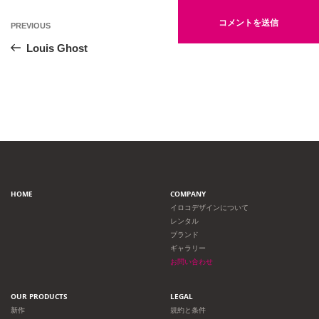
投
Previous
PREVIOUS
Post
稿
Louis Ghost
ナ
ビ
ゲ
ー
HOME
COMPANY
シ
イロコデザインについて
レンタル
ョ
ブランド
ギャラリー
ン
お問い合わせ
OUR PRODUCTS
LEGAL
新作
規約と条件