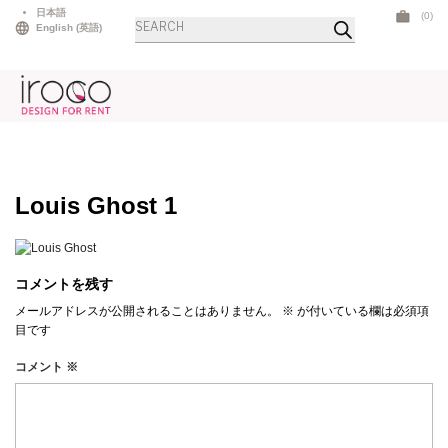
Skip
日本語
(0)
商
to
English
(
英語
)
品
検
content
索
Louis Ghost 1
コメントを残す
メールアドレスが公開されることはありません。
※
が付いている欄は必須項
目です
コメント
※