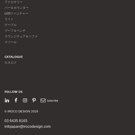
アクセサリー
バー＆カウンター
LEDファニチャー
ライト
テーブル
プーフ＆ベンチ
ラウンジチェア＆ソファ
スツール
CATALOGUE
カタログ
FOLLOW US
LinkedIn
Facebook
Instagram
Pinterest
Newsletter
© IROCO DESIGN 2026
03 6435 8165
infojapan@irocodesign.com