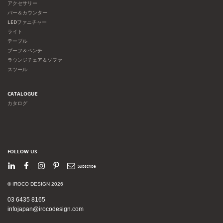
アクセサリー
バー＆カウンター
LEDファニチャー
ライト
テーブル
プーフ＆ベンチ
ラウンジチェア＆ソファ
スツール
CATALOGUE
カタログ
FOLLOW US
LinkedIn
Facebook
Instagram
Pinterest
Newsletter
© IROCO DESIGN 2026
03 6435 8165
infojapan@irocodesign.com