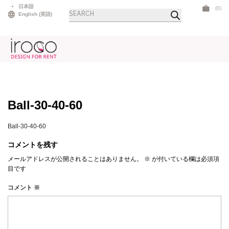
Skip
日本語
(0)
商
to
English
(
英語
)
品
検
content
索
Ball-30-40-60
Ball-30-40-60
コメントを残す
メールアドレスが公開されることはありません。
※
が付いている欄は必須項
目です
コメント
※