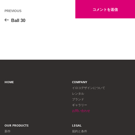
投
Previous
PREVIOUS
Post
稿
Ball 30
ナ
ビ
ゲ
ー
HOME
COMPANY
シ
イロコデザインについて
レンタル
ョ
ブランド
ギャラリー
ン
お問い合わせ
OUR PRODUCTS
LEGAL
新作
規約と条件