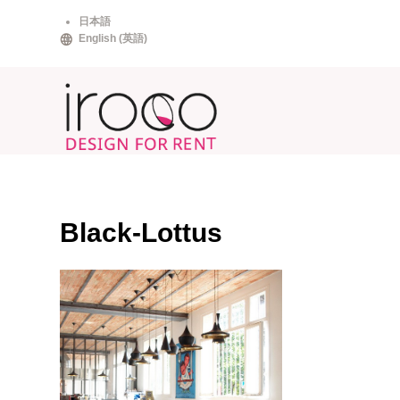
Skip
日本語
to
English
(
英語
)
content
Black-Lottus