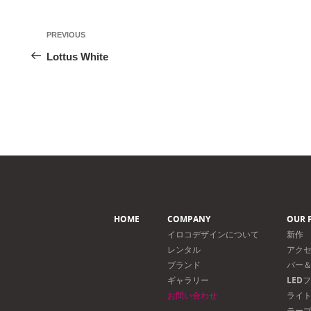
投
Previous
PREVIOUS
稿
Post
Lottus White
ナ
ビ
ゲ
ー
シ
ョ
ン
HOME
COMPANY
OUR 
イロコデザインについて
新作
レンタル
アク
ブランド
バー
ギャラリー
LED
お問い合わせ
ライ
テー