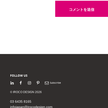
FOLLOW US
LinkedIn
Facebook
Instagram
Pinterest
Newsletter
© IROCO DESIGN 2026
03 6435 8165
infojapan@irocodesign.com